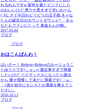
れるれんですw 髪色を紫とピンクにした
のわいいけど 男ウケ悪すぎて辛いわーん
(´Д⊂ さて今日わビリビリの王子様 きゃな
たんの誕生日のカウントダウン♬*゜ きゃ
なたんファンにとって 鼻血もんの物...
2017.03.04
ブログ
ブログ
おはこんばんわ！
はいさー！ Believe×Believeのルージュラこ
とゆうりです(´｡･u･｡)ﾉ 最近寒すぎで厚着
したいけど ベイマックスになったら困る
から 痩せ我慢して未だに薄着です(´・ω・
｀) 誰か自分にセンスとお洒落を教えてく
ださい...
2016.10.13
ブログ
ブログ