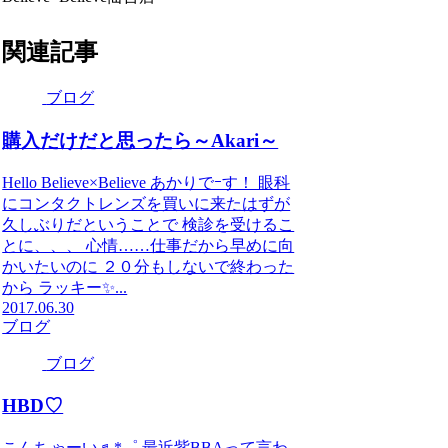
関連記事
ブログ
購入だけだと思ったら～Akari～
Hello Believe×Believe あかりでｰす！ 眼科
にコンタクトレンズを買いに来たはずが
久しぶりだということで 検診を受けるこ
とに、、、 心情……仕事だから早めに向
かいたいのに ２０分もしないで終わった
から ラッキー✨...
2017.06.30
ブログ
ブログ
HBD♡
こんちゃーい♬*゜ 最近紫BBAって言わ