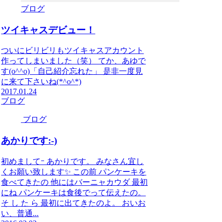
ブログ
ツイキャスデビュー！
ついにビリビリもツイキャスアカウント
作ってしまいました（笑） てか、あゆで
す(o^^o)「自己紹介忘れた」 是非一度見
に来て下さいね(*^o^*)
2017.01.24
ブログ
ブログ
あかりです:-)
初めましてｰ あかりです。 みなさん宜し
くお願い致します✨ この前 パンケーキを
食べてきたの 他にはバーニャカウダ 最初
にね パンケーキは食後でって伝えたの。
そ し た ら 最初に出てきたのよ。 おいお
い、普通...