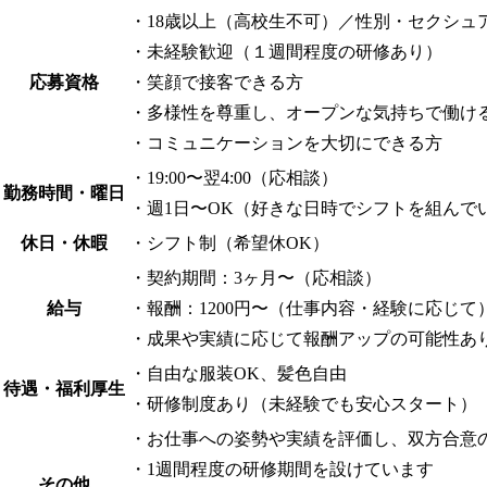
・18歳以上（高校生不可）／性別・セクシュ
・未経験歓迎（１週間程度の研修あり）
応募資格
・笑顔で接客できる方
・多様性を尊重し、オープンな気持ちで働け
・コミュニケーションを大切にできる方
・19:00〜翌4:00（応相談）
勤務時間・曜日
・週1日〜OK（好きな日時でシフトを組んで
休日・休暇
・シフト制（希望休OK）
・契約期間：3ヶ月〜（応相談）
給与
・報酬：1200円〜（仕事内容・経験に応じて
・成果や実績に応じて報酬アップの可能性あ
・自由な服装OK、髪色自由
待遇・福利厚生
・研修制度あり（未経験でも安心スタート）
・お仕事への姿勢や実績を評価し、双方合意
・1週間程度の研修期間を設けています
その他