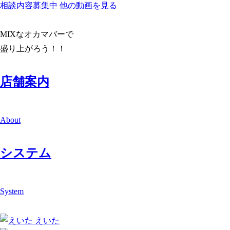
相談内容募集中
他の動画を見る
MIX
な
オカマバー
で
盛り上がろう！！
店舗案内
About
システム
System
えいた