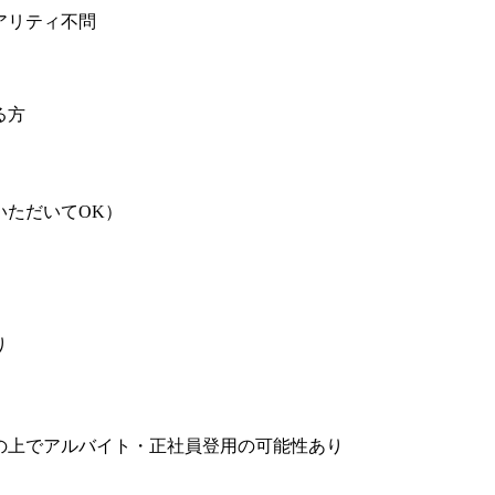
アリティ不問
る方
いただいてOK）
）
り
の上でアルバイト・正社員登用の可能性あり