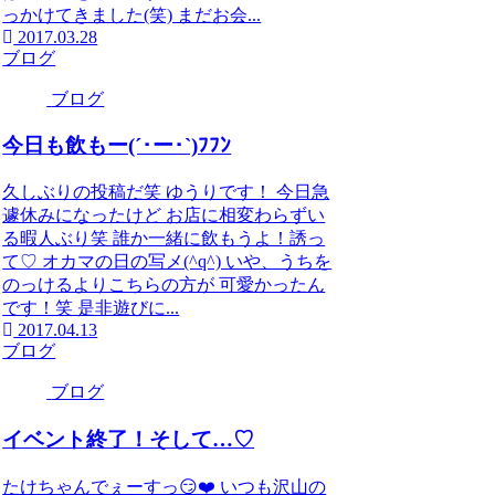
っかけてきました(笑) まだお会...
2017.03.28
ブログ
ブログ
今日も飲もー(´･ー･`)ﾌﾌﾝ
久しぶりの投稿だ笑 ゆうりです！ 今日急
遽休みになったけど お店に相変わらずい
る暇人ぶり笑 誰か一緒に飲もうよ！誘っ
て♡ オカマの日の写メ(^q^) いや、うちを
のっけるよりこちらの方が 可愛かったん
です！笑 是非遊びに...
2017.04.13
ブログ
ブログ
イベント終了！そして…♡
たけちゃんでぇーすっ😏❤️ いつも沢山の