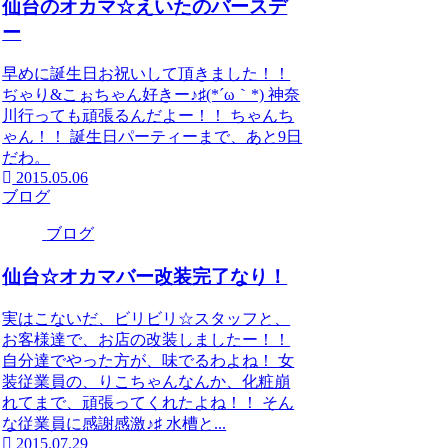
仙台のオカマ☆えいたのバースデ
ー
早めに誕生日お祝いして頂きました！！
ぢゃり&こぉちゃん好きー♪♯(*´ω｀*) 神奈
川行っても頑張るんだよー！！ ちゃんち
ゃん！！ 誕生日パーティーまで、あと9日
だわ。
2015.05.06
ブログ
ブログ
仙台☆オカマバー改装完了なり！
実はこないだ、ビリビリ☆スタッフと、
お客様達で、お店の改装しましたー！！
自分達でやった方が、味でるわよね！ 女
装従業員の、りこちゃんなんか、化粧崩
れてまで、頑張ってくれたよね！！ そん
な従業員に感謝感激♪♯ 水槽と...
2015.07.29