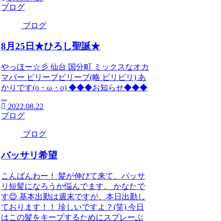
ブログ
ブログ
8月25日★ひろし聖誕★
やっほー☆彡 仙台 国分町 ミックスなオカ
マバー ビリーブビリーブ(略 ビリビリ) あ
かりです(o・ω・o) ◆◆◆お知らせ◆◆◆
...
2022.08.22
ブログ
ブログ
バッサリ希望
こんばんわー！ 髪が伸びて来て、バッサ
リ短髪になろうか悩んでます。 かなたで
す😊 基本出勤は週末ですが、本日出勤し
ております！！ 珍しいですよ？(笑) 今日
はこの髪をキープするためにスプレーぶ