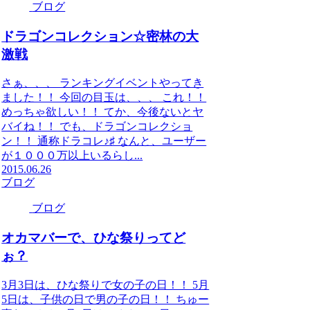
ブログ
ドラゴンコレクション☆密林の大
激戦
さぁ、、、 ランキングイベントやってき
ました！！ 今回の目玉は、、、 これ！！
めっちゃ欲しい！！ てか、今後ないとヤ
バイね！！ でも、ドラゴンコレクショ
ン！！ 通称ドラコレ♪♯ なんと、ユーザー
が１０００万以上いるらし...
2015.06.26
ブログ
ブログ
オカマバーで、ひな祭りってど
ぉ？
3月3日は、ひな祭りで女の子の日！！ 5月
5日は、子供の日で男の子の日！！ ちゅー