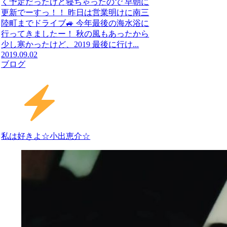
く予定だったけど寝ちゃったので 早朝に
更新でーすっ！！ 昨日は営業明けに南三
陸町までドライブ🚙 今年最後の海水浴に
行ってきましたー！ 秋の風もあったから
少し寒かったけど、2019 最後に行け...
2019.09.02
ブログ
私は好きよ☆小出恵介☆