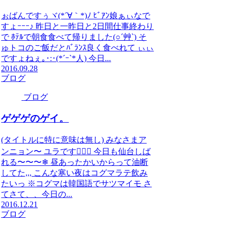
ぉばんですぅヾ(*´∀｀*)ﾉ ﾋﾞｱﾝ娘ぁぃなで
すょｰｰｰ♪ 昨日と一昨日と2日間仕事終わり
で ﾎﾃﾙで朝食食べて帰りました(○´艸`) そ
ゅトコのご飯だとﾊﾞﾗﾝｽ良く食べれて ぃぃ
ですょねぇ｡･:･(*´ｰ`*人) 今日...
2016.09.28
ブログ
ブログ
ゲゲゲのゲイ。
(タイトルに特に意味は無し) みなさまア
ンニョン〜 ユラです🙋🏻‍♂️ 今日も仙台しば
れる〜〜〜❄ 昼あったかいからって油断
してた,,, こんな寒い夜はコグマラテ飲み
たいっ ※コグマは韓国語でサツマイモ さ
てさて、、今日の...
2016.12.21
ブログ