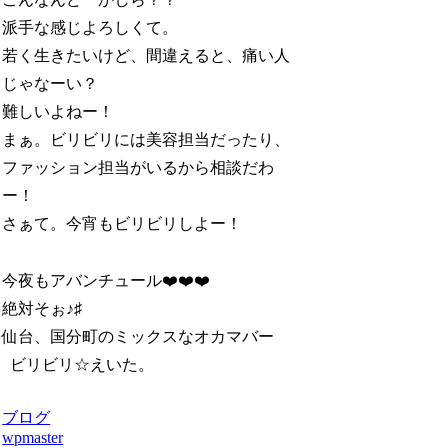
派手な感じよろしくて。
若く生きたいけど、間違えると、痛い人
じゃなーい？
難しいよねー！
まぁ。ビリビリには美容担当だったり、
ファッション担当がいるから相談だわ
ー！
さぁて。今宵もビリビリしよー！
今夜もアバンチュール❤️❤️❤️
絶対そぉ♪♯
仙台、国分町のミックスなオカマバー
ビリビリ☆えいた。
ブログ
wpmaster