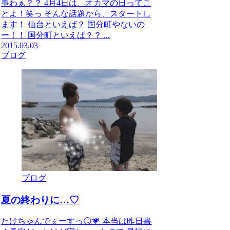
事わぁ？？ 4月4日は、オカマの日ってこ
とよ！笑っ そんな話題から、スタートし
ます！ 仙台といえば？ 国分町やないの
ー！！ 国分町といえば？？ ...
2015.03.03
ブログ
ブログ
夏の終わりに…♡
たけちゃんでぇーすっ😏💗 本当は昨日書