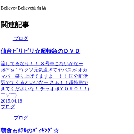
Believe×Believe仙台店
関連記事
ブログ
仙台ビリビリ☆超特急のＤＶＤ
流してるなり！！ ８号車こないかなー
♪♯(*´ω｀*) クソ元気過ぎてヤバス♪♯ オカ
マバー盛り上げてますよー！！ 国分町活
気でてくるといいなー さぁ！！超特急で
きてくださいな！ チャオ♪♯ＹＯＲＯ！！(
￣▽￣)
2015.04.18
ブログ
ブログ
朝食ゎﾎﾃﾙのﾊﾞｨｷﾝｸﾞ☆