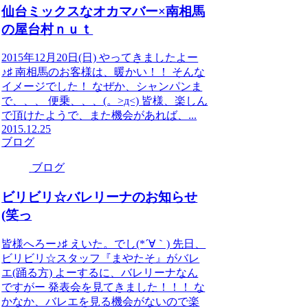
仙台ミックスなオカマバー×南相馬
の屋台村ｎｕｔ
2015年12月20日(日) やってきましたよー
♪♯ 南相馬のお客様は、暖かい！！ そんな
イメージでした！ なぜか、シャンパンま
で、、、 便乗、、、(。>д<) 皆様、楽しん
で頂けたようで、また機会があれば、...
2015.12.25
ブログ
ブログ
ビリビリ☆バレリーナのお知らせ
(笑っ
皆様へろー♪♯ えいた。でし(*´∀｀) 先日、
ビリビリ☆スタッフ『まやたそ』がバレ
エ(踊る方) よーするに、バレリーナなん
ですがー 発表会を見てきました！！！ な
かなか、バレエを見る機会がないので楽