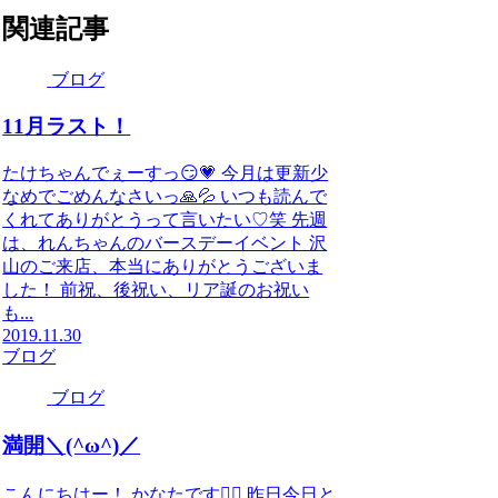
関連記事
ブログ
11月ラスト！
たけちゃんでぇーすっ😏💗 今月は更新少
なめでごめんなさいっ🙏💦 いつも読んで
くれてありがとうって言いたい♡笑 先週
は、れんちゃんのバースデーイベント 沢
山のご来店、本当にありがとうございま
した！ 前祝、後祝い、リア誕のお祝い
も...
2019.11.30
ブログ
ブログ
満開＼(^ω^)／
こんにちはー！ かなたです✋🏻 昨日今日と