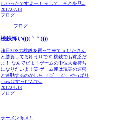
しかったですよー！ そして、それを見...
2017.07.18
ブログ
ブログ
桃鉄怖い(((( °_° ))))
昨日3DSの桃鉄を買って来て えいたさん
と勝負してるゆうりです 桃鉄でも貧乏だ
よ！ なんでだよ！ゲームの中位大金持ち
になりたいよ！笑 ゲーム運は現実の運勢
と連動するのかしら_:(´ω`」 ∠):_ やっぱり
snowはすっぴんで...
2017.01.13
ブログ
ラーメンfight！