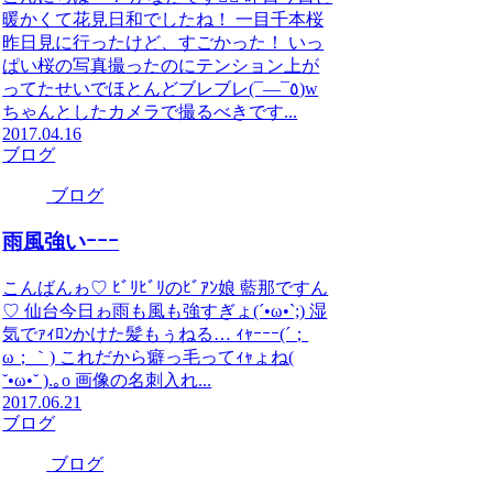
暖かくて花見日和でしたね！ 一目千本桜
昨日見に行ったけど、すごかった！ いっ
ぱい桜の写真撮ったのにテンション上が
ってたせいでほとんどブレブレ(¯―¯٥)w
ちゃんとしたカメラで撮るべきです...
2017.04.16
ブログ
ブログ
雨風強いｰｰｰ
こんばんゎ♡ ﾋﾞﾘﾋﾞﾘのﾋﾞｱﾝ娘 藍那ですん
♡ 仙台今日ゎ雨も風も強すぎょ(´•ω•`;) 湿
気でｧｨﾛﾝかけた髪もぅねる… ｨｬｰｰｰ(´；
ω；｀) これだから癖っ毛ってｨｬょね(
˘•ω•˘ ).｡o 画像の名刺入れ...
2017.06.21
ブログ
ブログ