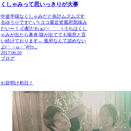
くしゃみって思いっきりが大事
中途半端なくしゃみだと余計ムズムズす
るゆうりです(º﹃º) ココ最近皆風邪気味み
たいー！ 心配だわぁ(´<_｀ ) うちはくし
ゃみが出たら鼻炎 咳が出てても喘息と言
い続けております← 風邪なんて認めない
よ(｀・ω・´)ｷﾘｯ...
2017.06.20
ブログ
お盆明け初日！