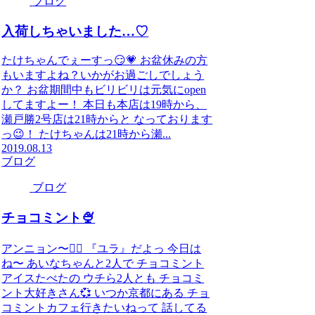
ブログ
入荷しちゃいました…♡
たけちゃんでぇーすっ😏💗 お盆休みの方
もいますよね？いかがお過ごしでしょう
か？ お盆期間中もビリビリは元気にopen
してますよー！ 本日も本店は19時から、
瀬戸勝2号店は21時からと なっております
っ😉！ たけちゃんは21時から瀬...
2019.08.13
ブログ
ブログ
チョコミント🍨
アンニョン〜✋🏻 『ユラ』だよっ 今日は
ね〜 あいなちゃんと2人で チョコミント
アイスたべたの ウチら2人とも チョコミ
ント大好きさん💞 いつか京都にある チョ
コミントカフェ行きたいねって 話してる