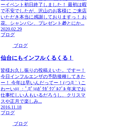
ーイベント初日終了しました！ 最初は暇
で不安でしたが、沢山のお客様に ご来店
いただき本当に感謝しておりますっ！ お
花、シャンパン、プレゼント🎁とにか...
2020.02.29
ブログ
ブログ
仙台にもインフルくるくる！
皆様お久し振りの投稿えいた。ですー！
今日インフルエンザの予防接種してきた
ー！ 今年は早いんだってー！(;つД｀) こ
わーい((( ；ﾟДﾟ)))ｶﾞｸｶﾞｸﾌﾞﾙﾌﾞﾙ 年末でお
仕事忙しい人もいるだろうし、クリスマ
スや正月で楽しみ...
2016.11.18
ブログ
ブログ