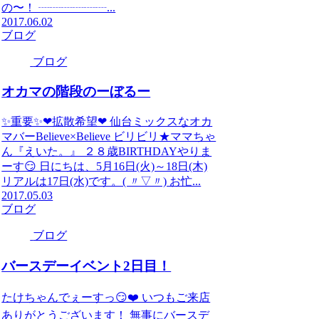
の〜！ ┈┈┈┈┈┈...
2017.06.02
ブログ
ブログ
オカマの階段のーぼるー
✨重要✨❤拡散希望❤ 仙台ミックスなオカ
マバーBelieve×Believe ビリビリ★ママちゃ
ん『えいた。』 ２８歳BIRTHDAYやりま
ーす😏 日にちは、5月16日(火)～18日(木)
リアルは17日(水)です。( 〃▽〃) お忙...
2017.05.03
ブログ
ブログ
バースデーイベント2日目！
たけちゃんでぇーすっ😏❤️ いつもご来店
ありがとうございます！ 無事にバースデ