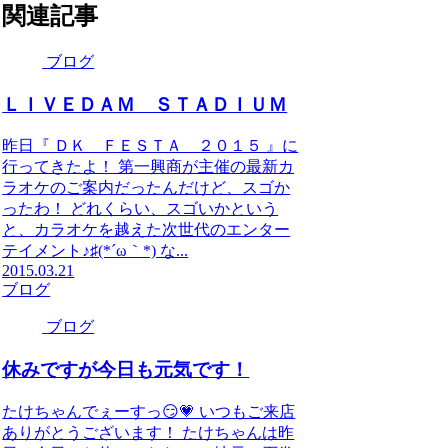
関連記事
ブログ
ＬＩＶＥＤＡＭ ＳＴＡＤＩＵＭ
昨日『 ＤＫ ＦＥＳＴＡ ２０１５ 』に
行ってきたよ！ 第一興商が主催の最新カ
ラオケのご案内だったんだけど、スゴか
ったわ！ どれくらい、スゴいかという
と、カラオケを越えた次世代のエンター
テイメント♪♯(*´ω｀*) な...
2015.03.21
ブログ
ブログ
休みですが今日も元気です！
たけちゃんでぇーすっ😏💗 いつもご来店
ありがとうございます！ たけちゃんは昨