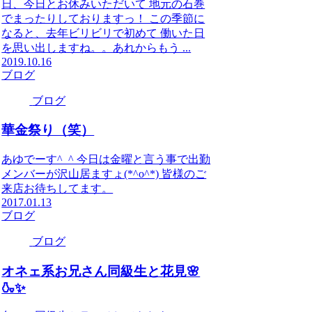
日、今日とお休みいただいて 地元の石巻
でまったりしておりますっ！ この季節に
なると、去年ビリビリで初めて 働いた日
を思い出しますね。。あれからもう ...
2019.10.16
ブログ
ブログ
華金祭り（笑）
あゆでーす^_^ 今日は金曜と言う事で出勤
メンバーが沢山居ますょ(*^o^*) 皆様のご
来店お待ちしてます。
2017.01.13
ブログ
ブログ
オネェ系お兄さん同級生と花見🌸
🍶✨