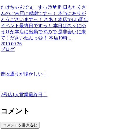
たけちゃんでぇーすっ😏💗 昨日もたくさ
んのご来店に感謝ですっ！ 本当にありが
とうございますっ！ さあ！本店では5周年
イベント最終日ですっ！ 本日は久々にゆ
うりが本店に出勤ですので 是非会いに来
てくださいねんっ😊！ 本店19時...
2019.09.26
ブログ
普段通りが懐かしい！
2号店1人営業最終日！
コメント
コメントを書き込む