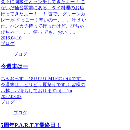
久々に同級生とランチしてきたよー！ こ
ないだ仙台駅前にある、タイ料理のお店
行ってきたよー！！！ 皆で、グリーンカ
レー♪♯ すっごーく辛いのー、、、汗 えい
た。ハンカチ持って行ったけど、びちゃ
びちゃー、、、笑っ でも、おいし...
2016.04.10
ブログ
ブログ
今週末はー
ちゃおっす、びりびり MTFのかほです。
今週末は、ピリビリ夏祭りです🎶 皆様の
お越しお待ちしておりますm(_ _)m
2022.08.03
ブログ
ブログ
5周年P.A.R.T.Y最終日！