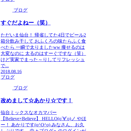
ブログ
すぐだよねー（笑）
ただいま仙台！ 帰省してた4日でビール2
箱分飲み干して おふくろの味たらふく食
べたら 一瞬で太りましたww 痩せるのは
大変なのに 太るのはすーぐですな（笑）
けど実家でまった～りしてリフレッシュ
で...
2018.08.16
ブログ
ブログ
改めまして☆あかり☆です！
仙台ミックスなオカマバー
【Believe×Believe】 HELLO(о´∀`о)ノ やほ
ー！ あかりです(o^O^o) みなさん、お久
しぶりです。 中々ブログへのログインが