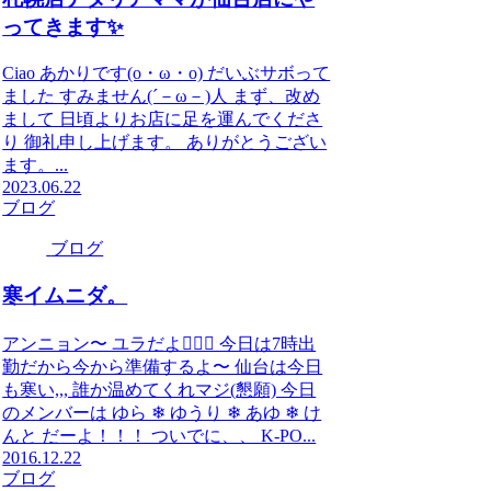
ってきます✨
Ciao あかりです(o・ω・o) だいぶサボって
ました すみません(´－ω－)人 まず、改め
まして 日頃よりお店に足を運んでくださ
り 御礼申し上げます。 ありがとうござい
ます。...
2023.06.22
ブログ
ブログ
寒イムニダ。
アンニョン〜 ユラだよ🙋🏻‍♂️ 今日は7時出
勤だから今から準備するよ〜 仙台は今日
も寒い,,, 誰か温めてくれマジ(懇願) 今日
のメンバーは ゆら ❄ ゆうり ❄ あゆ ❄ け
んと だーよ！！！ ついでに、、 K-PO...
2016.12.22
ブログ