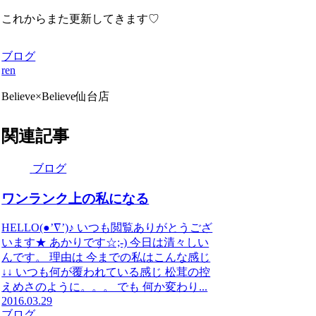
これからまた更新してきます♡
ブログ
ren
Believe×Believe仙台店
関連記事
ブログ
ワンランク上の私になる
HELLO(●’∇’)♪ いつも閲覧ありがとうござ
います★ あかりです☆;-) 今日は清々しい
んです。 理由は 今までの私はこんな感じ
↓↓ いつも何が覆われている感じ 松茸の控
えめさのように。。。 でも 何か変わり...
2016.03.29
ブログ