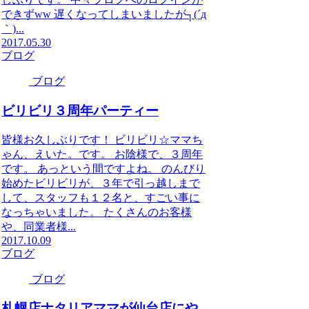
できずww 遅くなってしまいましたが┐(´д
｀)...
2017.05.30
ブログ
ブログ
ビリビリ３周年パーティー
皆様お久しぶりです！ ビリビリ☆ママち
ゃん、えいた。です。 お陰様で、３周年
です。 あっという間ですよね。 のんびり
始めたビリビリが、３年で引っ越しまで
して、スタッフも１２名と、すごい事に
なっちゃいました。 たくさんのお客様
や、同業者様...
2017.10.09
ブログ
ブログ
札幌店ナタリアママが仙台店にや