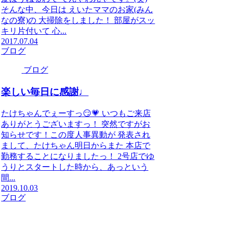
そんな中、今日は えいたママのお家(みん
なの寮)の 大掃除をしました！ 部屋がスッ
キリ片付いて 心...
2017.07.04
ブログ
ブログ
楽しい毎日に感謝♩
たけちゃんでぇーすっ😏💗 いつもご来店
ありがとうございますっ！ 突然ですがお
知らせです！この度人事異動が 発表され
まして、たけちゃん明日からまた 本店で
勤務することになりましたっ！ 2号店でゆ
うりとスタートした時から、あっという
間...
2019.10.03
ブログ