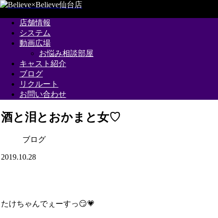
店舗情報
システム
動画広場
お悩み相談部屋
キャスト紹介
ブログ
リクルート
お問い合わせ
酒と泪とおかまと女♡
ブログ
2019.10.28
たけちゃんでぇーすっ😏💗