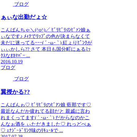
ブログ
ぁぃな出勤だょ☆
こんばんちゃ＼(^o^)／ ﾋﾞﾘﾋﾞﾘのﾋﾞｧﾝ娘ぁ
ぃなです♪ ﾒｨｸでﾘｯﾌﾟの色が決まらなくて
未だに迷ってるｰｰｰ( ´ ･ω･ ` ) 紅ょりﾋﾟﾝｸが
ぃぃかしら?? さて 本日も国分町にぁるﾐｯ
ｸｽなｵｶﾏﾊﾞｰ ...
2016.10.19
ブログ
ブログ
翼授かる??
こんばんゎ♡ ﾋﾞﾘﾋﾞﾘのﾋﾞｱﾝ娘 藍那です♡
最近なんだか疲れてる顔だと 親戚に言わ
れまくってます( ´ ･ω･ ` ) だからなのかこ
んなぉ酒を ぃただきました♡ れっどべぁ
♡ ｪﾅｼﾞｰﾄﾞﾘﾝｸ味のﾘｷｭｰﾙで ...
2017.07.28