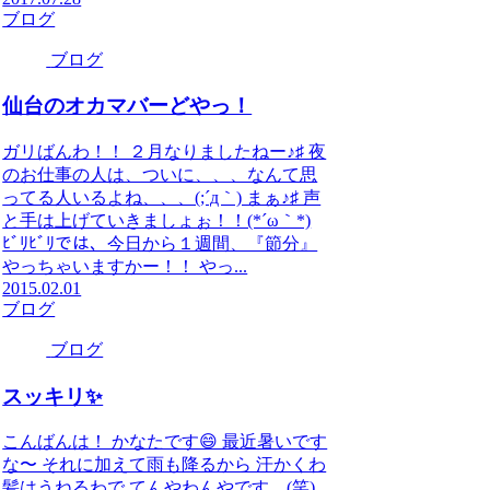
ブログ
ブログ
仙台のオカマバーどやっ！
ガリばんわ！！ ２月なりましたねー♪♯ 夜
のお仕事の人は、ついに、、、なんて思
ってる人いるよね、、、(;´д｀) まぁ♪♯ 声
と手は上げていきましょぉ！！(*´ω｀*)
ﾋﾞﾘﾋﾞﾘでは、今日から１週間、『節分』
やっちゃいますかー！！ やっ...
2015.02.01
ブログ
ブログ
スッキリ✨
こんばんは！ かなたです😄 最近暑いです
な〜 それに加えて雨も降るから 汗かくわ
髪はうねるわで てんやわんやです。(笑)