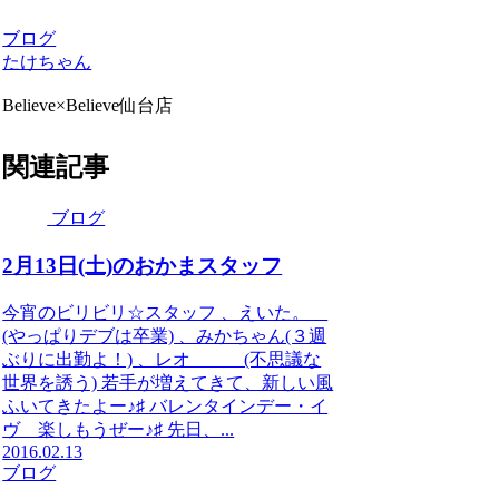
ブログ
たけちゃん
Believe×Believe仙台店
関連記事
ブログ
2月13日(土)のおかまスタッフ
今宵のビリビリ☆スタッフ 、えいた。
(やっぱりデブは卒業) 、みかちゃん(３週
ぶりに出勤よ！) 、レオ (不思議な
世界を誘う) 若手が増えてきて、新しい風
ふいてきたよー♪♯ バレンタインデー・イ
ヴ 楽しもうぜー♪♯ 先日、...
2016.02.13
ブログ