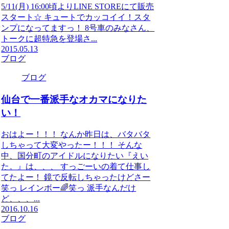
5/11(月) 16:00頃よりLINE STOREにて販売
スタート☆ キュートでカッコイイ！スタ
ンプになってますっ！ 8号車のみなさん、
トークに超特急を登場さ...
2015.05.13
ブログ
ブログ
仙台で一番派手なオカマになりた
い！
おはよー！！！ なんか昨日は、バタバタ
しちゃって大変やったー！！！ そんな
中、国分町のアイドルになりたい『えい
た。』は、、、 すっごーいの着て仕事し
てたよー！ 鏡で反転しちゃったけどさー
笑っ レインボー🌈笑っ 派手なんだけ
ど、、、...
2016.10.16
ブログ