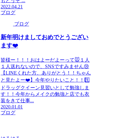
もどうぞ ...
2022.04.21
ブログ
ブログ
新年明けましておめでとうござい
ます❤️
皆様ー！！！おはよーだよーって🐭１人
１人送れないので、SNSですみません😢
【LINEくれた方、ありがとう！！ちゃん
と見たよー❤️】今年やりたいこと！！1️⃣
ドラッグクイーン見習いとして勉強しま
す！！今年からメイクの勉強と店でも衣
装をきて仕事...
2020.01.01
ブログ