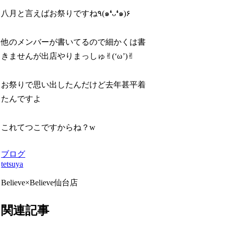
八月と言えばお祭りですね٩(๑❛ᴗ❛๑)۶
他のメンバーが書いてるので細かくは書
きませんが出店やりまっしゅ✌︎(‘ω’)✌︎
お祭りで思い出したんだけど去年甚平着
たんですよ
これてつこですからね？w
ブログ
tetsuya
Believe×Believe仙台店
関連記事