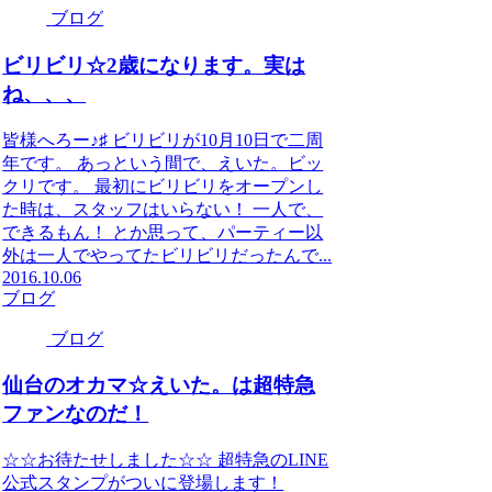
ブログ
ビリビリ☆2歳になります。実は
ね、、、
皆様へろー♪♯ ビリビリが10月10日で二周
年です。 あっという間で、えいた。ビッ
クリです。 最初にビリビリをオープンし
た時は、スタッフはいらない！ 一人で、
できるもん！ とか思って、パーティー以
外は一人でやってたビリビリだったんで...
2016.10.06
ブログ
ブログ
仙台のオカマ☆えいた。は超特急
ファンなのだ！
☆☆お待たせしました☆☆ 超特急のLINE
公式スタンプがついに登場します！