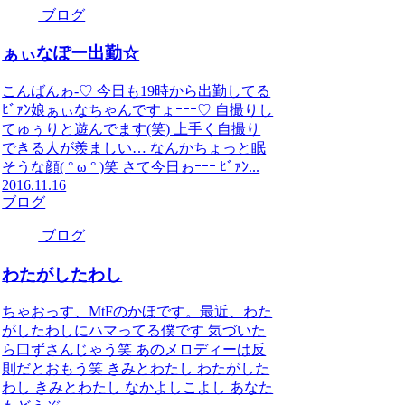
ブログ
ぁぃなぽー出勤☆
こんばんゎ-♡ 今日も19時から出勤してる
ﾋﾞｧﾝ娘ぁぃなちゃんですょｰｰｰ♡ 自撮りし
てゅぅりと遊んでます(笑) 上手く自撮り
できる人が羨ましい… なんかちょっと眠
そうな顔( ° ω ° )笑 さて今日ゎｰｰｰ ﾋﾞｧﾝ...
2016.11.16
ブログ
ブログ
わたがしたわし
ちゃおっす、MtFのかほです。最近、わた
がしたわしにハマってる僕です 気づいた
ら口ずさんじゃう笑 あのメロディーは反
則だとおもう笑 きみとわたし わたがした
わし きみとわたし なかよしこよし あなた