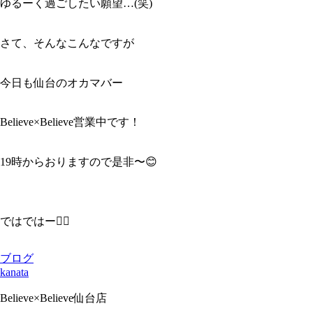
ゆるーく過ごしたい願望…(笑)
さて、そんなこんなですが
今日も仙台のオカマバー
Believe×Believe営業中です！
19時からおりますので是非〜😊
ではではー✋🏻
ブログ
kanata
Believe×Believe仙台店