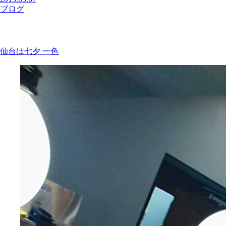
ブログ
仙台は七夕 一色