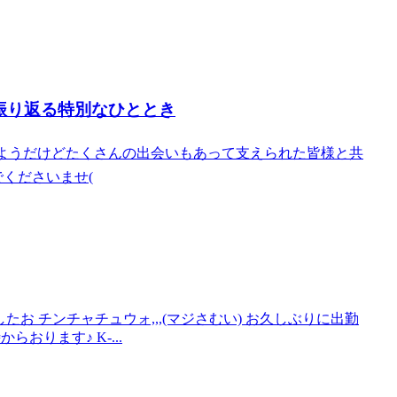
を振り返る特別なひととき
のようだけどたくさんの出会いもあって支えられた皆様と共
くださいませ‪(
たお チンチャチュウォ,,,(マジさむい) お久しぶりに出勤
からおります♪ K-...