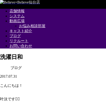
店舗情報
システム
動画広場
お悩み相談部屋
キャスト紹介
ブログ
リクルート
お問い合わせ
洗濯日和
ブログ
2017.07.31
こんにちは！
叶汰です✋🏻