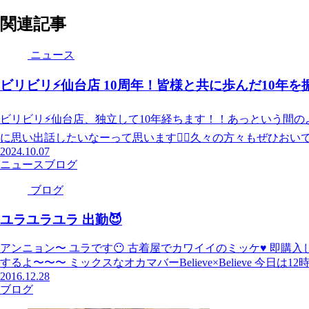
関連記事
ニュース
ビリビリ⚡️仙台店 10周年！皆様と共に歩んだ10年
ビリビリ⚡️仙台店、独立して10年経ちます！！あっという間
に思い出話したいなーって思います🙋‍♀️久々の方々もぜひおいで
2024.10.07
ニュース
ブログ
ブログ
ユラユラユラ 出勤😈
アンニョン〜 ユラです😶 古着屋でカワイイのミッケ♥️ 即購入し
するよ〜〜〜 ミックスなオカマバーBelieve×Believe 今日は12時
2016.12.28
ブログ