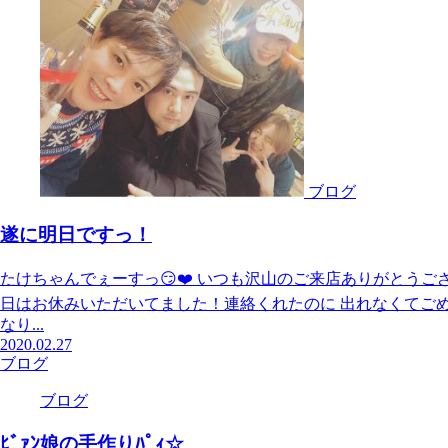
ブログ
遂に明日ですっ！
たけちゃんでぇーすっ😏❤️ いつも沢山のご来店ありがとうご
日はお休みいただいてました！連絡くれたのに 出れなくてごめ
なり...
2020.02.27
ブログ
ブログ
ﾋﾞｧﾝ娘の手作りﾊﾟｨ☆