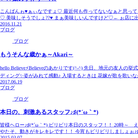
こんばんゎ♥ぁぃなですょ♡ 最近何も作ってないなぁと思って 実家に帰
♡ 美味しそうでしょ??♥ まぁ美味しいんですけど♡← ぉ店に出
2016.11.21
ブログ
ブログ
もうそんな歳かぁ～Akari～
hello Believe⚡Believeのあかりです(^-^) 先日、地
ディング✨姿がみれて感動♪ 入場するときは 花嫁が歌を歌いなが
2017.06.19
ブログ
ブログ
本日の、刺激あるスタッフ♪♯(*´ω｀*)
皆様ヘロー♪♯(*´ω｀*) ビリビリ本日のスタッフ！！ 20時～
やたそ、動きがキレキレです！！ 今宵もビリビリしましょぉ♪♯(*
2015.03.07