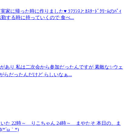
った時に作りました♥ ﾗﾌﾗﾝｽとｶｽﾀｰﾄﾞｸﾘｰﾑのﾊﾟｨ
勤する時に持っていくので 食べ...
元の友人の挙式があり 私は二次会から参加だったんですが 素敵な✨ウェ
らだったんだけど らしいなぁ...
 えいた 22時～ りこちゃん 24時～ まやたそ 本日の、ま
´ω｀*)