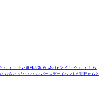
ざいます！ また連日の前祝いありがとうございます！ 昨
んなさいっ💦 いよいよバースデーイベントが明日からと