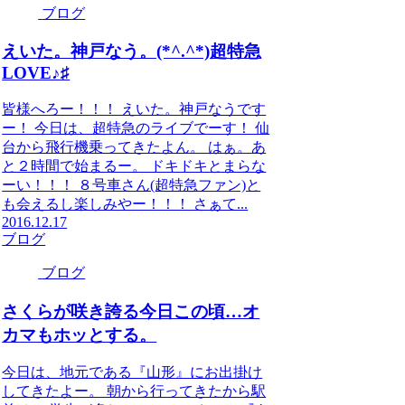
ブログ
えいた。神戸なう。(*^.^*)超特急
LOVE♪♯
皆様へろー！！！ えいた。神戸なうです
ー！ 今日は、超特急のライブでーす！ 仙
台から飛行機乗ってきたよん。 はぁ。あ
と２時間で始まるー。 ドキドキとまらな
ーい！！！ ８号車さん(超特急ファン)と
も会えるし楽しみやー！！！ さぁて...
2016.12.17
ブログ
ブログ
さくらが咲き誇る今日この頃…オ
カマもホッとする。
今日は、地元である『山形』にお出掛け
してきたよー。 朝から行ってきたから駅