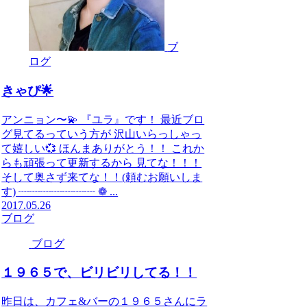
ブ
ログ
きゃぴ🌟
アンニョン〜💫 『ユラ』です！ 最近ブロ
グ見てるっていう方が 沢山いらっしゃっ
て嬉しい💞 ほんまありがとう！！ これか
らも頑張って更新するから 見てな！！！
そして奥さず来てな！！(頼むお願いしま
す) ┈┈┈┈┈┈┈ ❁ ...
2017.05.26
ブログ
ブログ
１９６５で、ビリビリしてる！！
昨日は、カフェ&バーの１９６５さんにラ