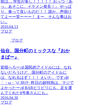
前は… 学生が多し！！！！！ おっつ『あ
っ、あそこに、イケメン発見！』 やっぱ
り、春って良いものだ！！ 誰か、声掛け
てよーー笑ーーー！ まー、そんな事はお
い...
2016.04.13
ブログ
ブログ
仙台、国分町のミックスな『おか
まばー』
皆様へろー♪♯ 国民的アイドルには、なれ
ないだろうけど、国分町のアイドルに
は、なれるはず！！！ えいた。です♪♯(
｀・ω・´)ﾉ ﾖﾛｼｸｰ 昨日の超特急は、マジで
よかったー♪♯ BARビリビリにも、足を運
んでくれた8号車さんにも...
2016.04.30
ブログ