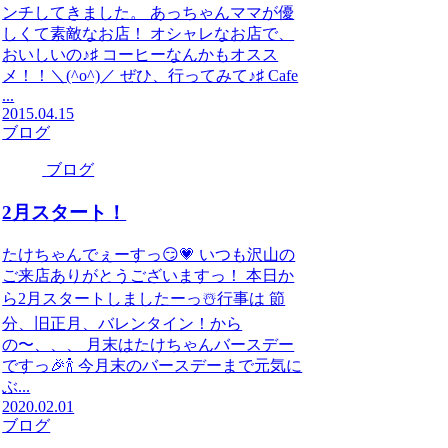
ンチしてきました。 あっちゃんママが優
しくて素敵なお店！ オシャレなお店で、
おいしいの♪♯ コーヒーなんかもオスス
メ！！＼(^o^)／ ぜひ、行ってみて♪♯ Cafe
...
2015.04.15
ブログ
ブログ
2月スタート！
たけちゃんでぇーすっ😏💗 いつも沢山の
ご来店ありがとうございますっ！ 本日か
ら2月スタートしましたーっ☃️行事は 節
分、旧正月、バレンタイン！から
の〜、、、 月末はたけちゃんバースデー
ですっ🎉🍾 今月末のバースデーまで元気に
ぶ...
2020.02.01
ブログ