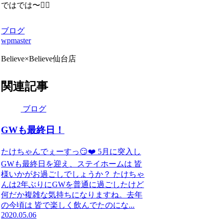
ではでは〜✋🏻
ブログ
wpmaster
Believe×Believe仙台店
関連記事
ブログ
GWも最終日！
たけちゃんでぇーすっ😏❤️ 5月に突入し
GWも最終日を迎え、ステイホームは 皆
様いかがお過ごしでしょうか？ たけちゃ
んは2年ぶりにGWを普通に過ごしたけど
何だか複雑な気持ちになりますね。去年
の今頃は 皆で楽しく飲んでたのにな...
2020.05.06