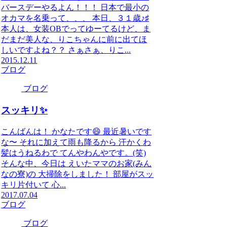
バースデーやるよん！！！ 日本で最小の
オカマを名乗って、、、 本日、３１歳♪♯
本人は、女装OBでってゆーてるけど、ま
だまだ美人な、りこちゃんに前に出てほ
しいですよね？？ さぁさぁ、りこ...
2015.12.11
ブログ
ブログ
スッキリ✨
こんばんは！ かなたです😄 最近暑いです
な〜 それに加えて雨も降るから 汗かくわ
髪はうねるわで てんやわんやです。(笑)
そんな中、今日は えいたママのお家(みん
なの寮)の 大掃除をしました！ 部屋がスッ
キリ片付いて 心...
2017.07.04
ブログ
ブログ