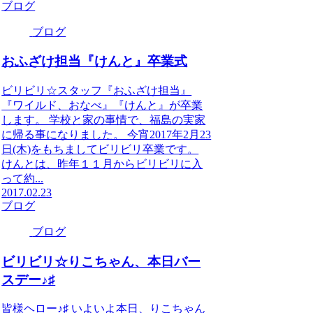
ブログ
ブログ
おふざけ担当『けんと』卒業式
ビリビリ☆スタッフ『おふざけ担当』
『ワイルド、おなべ』『けんと』が卒業
します。 学校と家の事情で、福島の実家
に帰る事になりました。 今宵2017年2月23
日(木)をもちましてビリビリ卒業です。
けんとは、昨年１１月からビリビリに入
って約...
2017.02.23
ブログ
ブログ
ビリビリ☆りこちゃん、本日バー
スデー♪♯
皆様ヘロー♪♯ いよいよ本日、りこちゃん