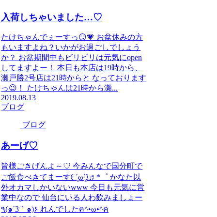
入荷しちゃいました…♡
たけちゃんでぇーすっ😏💗 お盆休みの方
もいますよね？いかがお過ごしでしょう
か？ お盆期間中もビリビリは元気にopen
してますよー！ 本日も本店は19時から、
瀬戸勝2号店は21時からと なっております
っ😉！ たけちゃんは21時から瀬...
2019.08.13
ブログ
ブログ
あーげ♡
皆様ごきげんよ～♡ 今みんなで国分町で
ご飯食べきてまーす꒰ ´͈ω`͈꒱♬*゜ かなた以
外オカマしかいないwww 今日も元気に営
業中なので 仙台にいる人わ飲みましょー
٩(๑´3｀๑)۶ れんでしたฅ^•ω•^ฅ