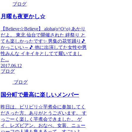
ブログ
月曜も夜更かし☆
【Believe☆Believe】 aloha(o^O^o) あかり
だよ。 東北 仙台で開催された 絆祭り と
ても楽しかったです✨ 男集の花笠踊り🎵
かっこいい～🎵 他に出演してた女性や男
性みんな イキイキとしてて耀いてまし
た...
2017.06.12
ブログ
ブログ
国分町で最高に楽しいメンバー
昨日は、ビリビリ☆芋煮会に参加してく
ださった方、ありがとうございます。 す
っごーく楽しく芋煮会できました。 ゲ
イ、レズビアン、おなべ、女装、ニュー
ハーフの人達も集まるって、すごいよ