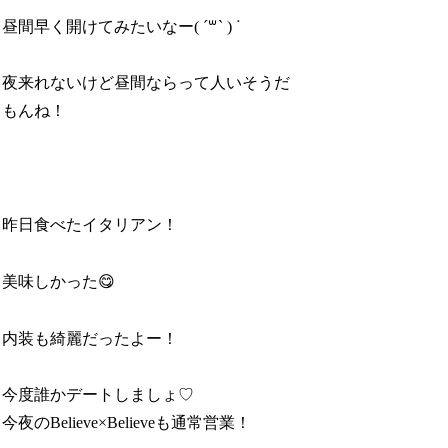
昼間早く開けてみたいなー( ˊ꒳ˋ ) ᐝ
夜来れないけど昼間ならって人いそうだ
もんね！
昨日食べたイタリアン！
美味しかった😋
内装も綺麗だったよー！
今度誰かデートしましょ♡
今夜のBelieve×Believeも通常営業！