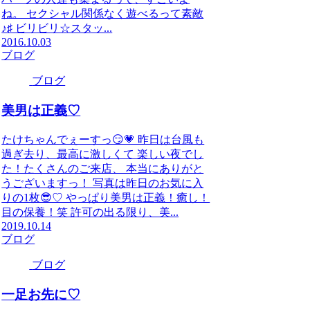
ね。 セクシャル関係なく遊べるって素敵
♪♯ ビリビリ☆スタッ...
2016.10.03
ブログ
ブログ
美男は正義♡
たけちゃんでぇーすっ😏💗 昨日は台風も
過ぎ去り、最高に激しくて 楽しい夜でし
た！たくさんのご来店、 本当にありがと
うございますっ！ 写真は昨日のお気に入
りの1枚😎♡ やっぱり美男は正義！癒し！
目の保養！笑 許可の出る限り、美...
2019.10.14
ブログ
ブログ
一足お先に♡