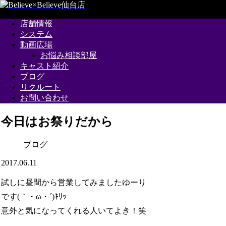
店舗情報
システム
動画広場
お悩み相談部屋
キャスト紹介
ブログ
リクルート
お問い合わせ
今日はお祭りだから
ブログ
2017.06.11
試しに昼間から営業してみましたゆーり
です(｀・ω・´)ｷﾘｯ
意外と気になってくれる人いてよき！笑