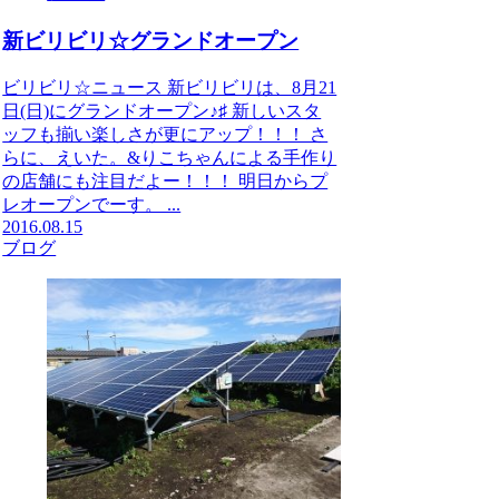
新ビリビリ☆グランドオープン
​ビリビリ☆ニュース 新ビリビリは、8月21
日(日)にグランドオープン♪♯ 新しいスタ
ッフも揃い楽しさが更にアップ！！！ さ
らに、えいた。&りこちゃんによる手作り
の店舗にも注目だよー！！！ 明日からプ
レオープンでーす。 ...
2016.08.15
ブログ