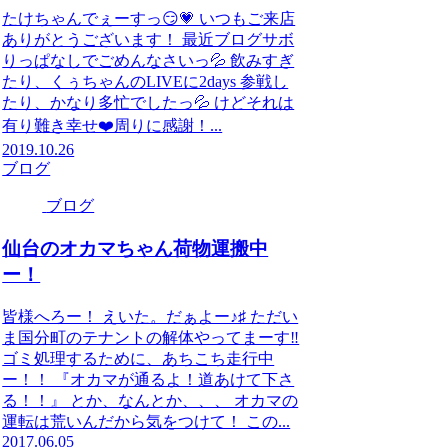
たけちゃんでぇーすっ😏💗 いつもご来店
ありがとうございます！ 最近ブログサボ
りっぱなしでごめんなさいっ💦 飲みすぎ
たり、くぅちゃんのLIVEに2days 参戦し
たり、かなり多忙でしたっ💦 けどそれは
有り難き幸せ❤️周りに感謝！...
2019.10.26
ブログ
ブログ
仙台のオカマちゃん荷物運搬中
ー！
皆様へろー！ えいた。だぁよー♪♯ ただい
ま国分町のテナントの解体やってまーす‼️
ゴミ処理するために、あちこち走行中
ー！！ 『オカマが通るよ！道あけて下さ
る！！』 とか、なんとか、、、 オカマの
運転は荒いんだから気をつけて！ この...
2017.06.05