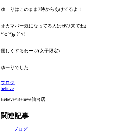
ゆーりはこのまま7時からあけてるよ！
オカマバー気になってる人はぜひ来てね(
*˙ω˙*)و ｸﾞｯ!
優しくするわー♡(女子限定)
ゆーりでした！
ブログ
believe
Believe×Believe仙台店
関連記事
ブログ