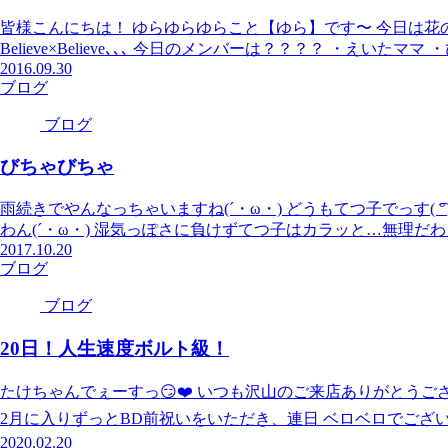
皆様こんにちは！ ゆらゆらゆらこと【ゆら】です〜 今日は花の
Believe×Believe､､､ 今日のメンバーは？？？？ ・えいたマ
2016.09.30
ブログ
ブログ
びちゃびちゃ
雨続きでやんなっちゃいますね(´・ω・) どうもてつ子でっす( ͡°
わん(´・ω・) 湿気っぽさに負けずてつ子はカラッと…無理だわ
2017.10.20
ブログ
ブログ
20日！人生速度ボルト級！
たけちゃんでぇーすっ😏❤️ いつも沢山のご来店ありがとうご
2月に入りずっとBD前祝いをいただき、連日 ベロベロでございま
2020.02.20