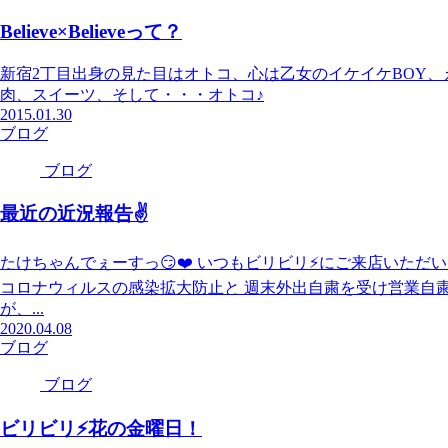
Believe×Believeって？
新宿2丁目出身の見た目はオトコ、心は乙女のイケイケBOY、えいたがプ
肉、スイーツ、そして・・・オトコ♪
2015.01.30
ブログ
ブログ
最近の近況報告✌️
たけちゃんでぇーすっ😏❤️ いつもビリビリ⚡️にご来店いた
コロナウィルスの感染拡大防止と 週末外出自粛を受け営業自
が、...
2020.04.08
ブログ
ブログ
ビリビリ⚡花の金曜日！