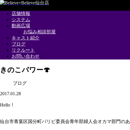
店舗情報
システム
動画広場
お悩み相談部屋
キャスト紹介
ブログ
リクルート
お問い合わせ
きのこパワー🍄
ブログ
2017.01.28
Hello！
仙台市青葉区国分町パリピ委員会青年部婦人会オカマ部門のあ