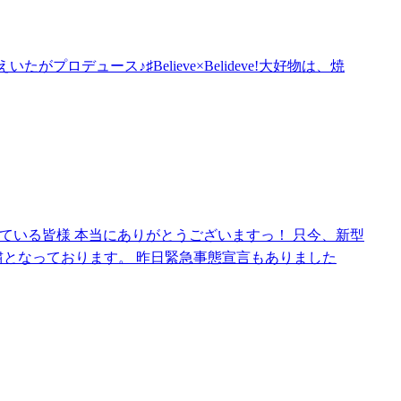
ロデュース♪♯Believe×Belideve!大好物は、焼
だいている皆様 本当にありがとうございますっ！ 只今、新型
粛となっております。 昨日緊急事態宣言もありました