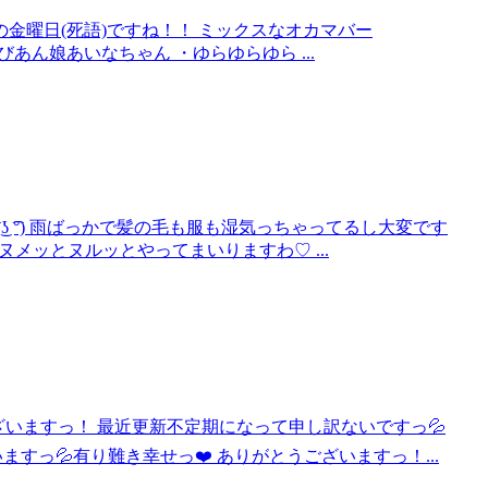
金曜日(死語)ですね！！ ミックスなオカマバー
マ ・びあん娘あいなちゃん ・ゆらゆらゆら ...
 ͜ʖ ͡°) 雨ばっかで髪の毛も服も湿気っちゃってるし大変です
ヌメッとヌルッとやってまいりますわ♡ ...
ざいますっ！ 最近更新不定期になって申し訳ないですっ💦
すっ💦有り難き幸せっ❤️ ありがとうございますっ！...