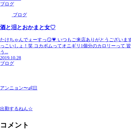
ブログ
ブログ
酒と泪とおかまと女♡
たけちゃんでぇーすっ😏💗 いつもご来店ありがとうございま
っこいしょ！笑 コカボムってオニギリ1個分のカロリーって 
う...
2019.10.28
ブログ
アンニョン〜👶🏻
出勤するねん☆
コメント