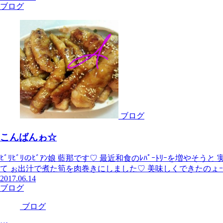
ブログ
ブログ
こんばんゎ☆
ﾋﾞﾘﾋﾞﾘのﾋﾞｱﾝ娘 藍那です♡ 最近和食のﾚﾊﾟｰﾄﾘｰを増や
て ぉ出汁で煮た筍を肉巻きにしました♡ 美味しくできたのょｰｰ
2017.06.14
ブログ
ブログ