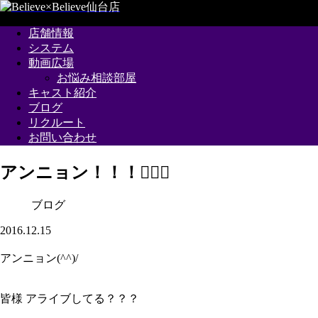
店舗情報
システム
動画広場
お悩み相談部屋
キャスト紹介
ブログ
リクルート
お問い合わせ
アンニョン！！！🙋🏻‍♂️
ブログ
2016.12.15
アンニョン(^^)/
皆様 アライブしてる？？？