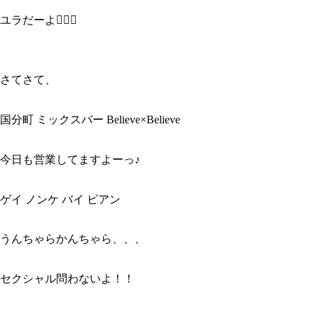
ユラだーよ🙋🏻‍♂️
さてさて、
国分町 ミックスバー Believe×Believe
今日も営業してますよーっ♪
ゲイ ノンケ バイ ビアン
うんちゃらかんちゃら、、、
セクシャル問わないよ！！