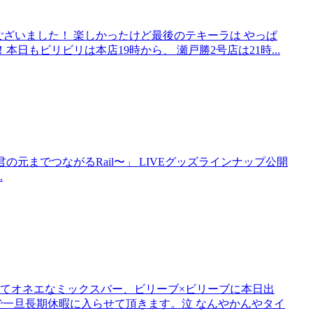
ございました！ 楽しかったけど最後のテキーラは やっぱ
本日もビリビリは本店19時から、 瀬戸勝2号店は21時...
e Train〜君の元までつながるRail〜」 LIVEグッズラインナップ公開
.
てオネエなミックスバー、ビリーブ×ビリーブに本日出
で一旦長期休暇に入らせて頂きます。泣 なんやかんやタイ