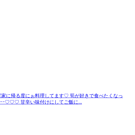
そうと 実家に帰る度にぉ料理してます♡ 筍が好きで食べたくなっ
ｰ♡♡♡ 甘辛い味付けにしてご飯に...