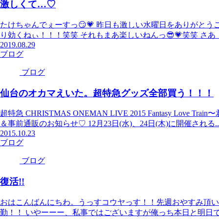
激しくて…♡
たけちゃんでぇーすっ😏💗 昨日も激しい水曜日をありがとう
り効くねぃ！！！笑笑 それもまあ楽しいねんっ😎💗笑笑 さあ！
2019.08.29
ブログ
ブログ
仙台のオカマえいた。超特急グッズ全部買う！！！
超特急 CHRISTMAS ONEMAN LIVE 2015 Fantasy Lov
＆事前通販のお知らせ♡ 12月23日(水)、24日(木)に開催される..
2015.10.23
ブログ
ブログ
復活!!
おはこんばんにちわ。うっすコウヤっす！！先週おやすみ頂い
勤！！ いやーーー、私事ではございますが俺っち本日と明日