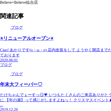
Believe×Believe仙台店
関連記事
ブログ
⭐リニューアルオープン⭐
Ciao! あかりです(o・ω・o) 店内改装をして ようやく開
ております
2020.06.01
ブログ
ブログ
年末大フィーバー♡
たけちゃんでぇーすっ😏💗 いつもたくさんのご来店ありが
に 【年の瀬】って感じがしますよねっ！ クリスマスイベント
...
2019.12.26