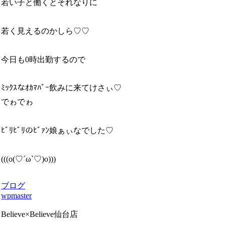
若い子と働くとそれなりに
若く見えるのかしら♡♡
今日も0時出勤するので
ﾐｯｸｽなｵｶﾏﾊﾞｰ飲みに来てけさぃ♡
でゎでゎ
ﾋﾞﾘﾋﾞﾘのﾋﾞｧﾝ娘ぁぃなでした♡
(((o(♡´ω`♡)o)))
ブログ
wpmaster
Believe×Believe仙台店