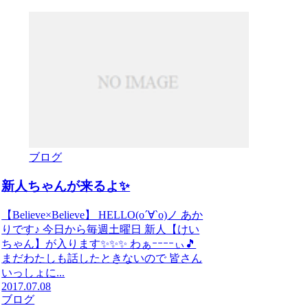
ブログ
新人ちゃんが来るよ✨
【Believe×Believe】 HELLO(о´∀`о)ノ あか
りです♪ 今日から毎週土曜日 新人【けい
ちゃん】が入ります✨✨✨ わぁｰｰｰｰぃ🎵
まだわたしも話したときないので 皆さん
いっしょに...
2017.07.08
ブログ