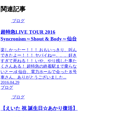
関連記事
ブログ
超特急LIVE TOUR 2016
Syncronism～Shout & Body～仙台
楽しかったー！！！ おもいっきり、叫ん
できたよー！！！ ヤバイねー、、、好き
すぎて死ねる！！ いや、やり残した事た
くさんある！ 超特急の終着駅まで乗らな
いとー♪♯ 仙台、電力ホールで会った８号
車さん、ありがとうございました...
2016.04.29
ブログ
ブログ
【えいた 祝 誕生日☆あかり復活】