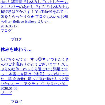
ciao！ 諸事情でお休みしていましたー お
久しぶりーのあかりです(’-’*) お休み中も
超特急は欠かさず！ YouTube等をみて元
気をもらったり☆★ ブログもね♪ ≪お知
らせ≫ Believe-Believe えいた...
2016.05.17
ブログ
ブログ
休みも終わり…
たけちゃんでぇーすっ😏💗 いつもたくさ
んのご来店ありがとうございます！ 久し
ぶりの連休！ゆっくり過ごせて満足です
っ！ 本当に今回は【休息】って感じでし
た。笑 次地元に帰って来た時はもっと遊
びたいなー！ アクティブになりたい20...
2020.01.09
ブログ
ブログ