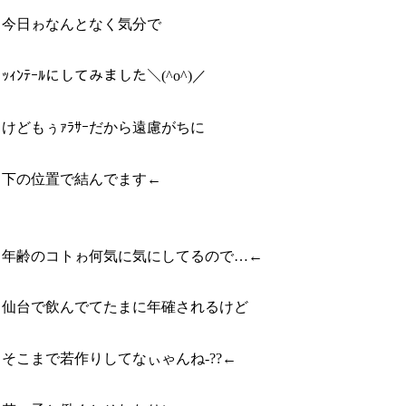
今日ゎなんとなく気分で
ｯｨﾝﾃｰﾙにしてみました＼(^o^)／
けどもぅｧﾗｻｰだから遠慮がちに
下の位置で結んでます←
年齢のコトゎ何気に気にしてるので…←
仙台で飲んでてたまに年確されるけど
そこまで若作りしてなぃゃんね-??←