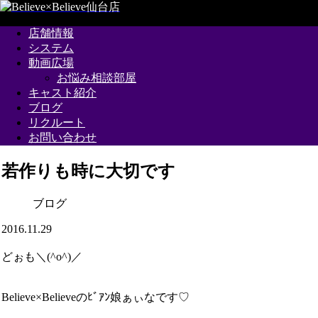
店舗情報
システム
動画広場
お悩み相談部屋
キャスト紹介
ブログ
リクルート
お問い合わせ
若作りも時に大切です
ブログ
2016.11.29
どぉも＼(^o^)／
Believe×Believeのﾋﾞｱﾝ娘ぁぃなです♡