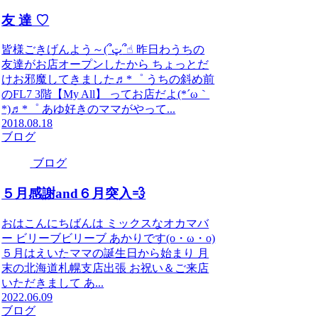
友 達 ♡
皆様ごきげんよう～(՞ټ՞☝︎ 昨日わうちの
友達がお店オープンしたから ちょっとだ
けお邪魔してきました♬*゜ うちの斜め前
のFL7 3階【My All】 ってお店だよ(*´ω｀
*)♬*゜ あゆ好きのママがやって...
2018.08.18
ブログ
ブログ
５月感謝and６月突入💨
おはこんにちばんは ミックスなオカマバ
ー ビリーブビリーブ あかりです(o・ω・o)
５月はえいたママの誕生日から始まり 月
末の北海道札幌支店出張 お祝い＆ご来店
いただきまして あ...
2022.06.09
ブログ