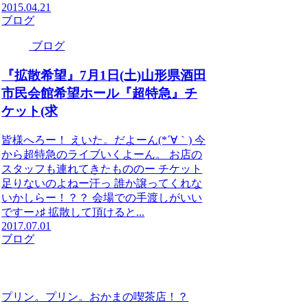
2015.04.21
ブログ
ブログ
『拡散希望』7月1日(土)山形県酒田
市民会館希望ホール『超特急』チ
ケット(求
皆様へろー！ えいた。だよーん(*´∀｀) 今
から超特急のライブいくよーん。 お店の
スタッフも連れてきたもののー チケット
足りないのよねー汗っ 誰か譲ってくれな
いかしらー！？？ 会場での手渡しがいい
ですー♪♯ 拡散して頂けると...
2017.07.01
ブログ
プリン。プリン。おかまの喫茶店！？