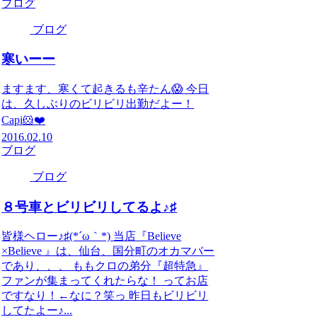
ブログ
ブログ
寒いーー
ますます、寒くて起きるも辛たん😱 今日
は、久しぶりのビリビリ出勤だよー！
Capi🐹❤️
2016.02.10
ブログ
ブログ
８号車とビリビリしてるよ♪♯
皆様ヘロー♪♯(*´ω｀*) 当店『Believe
×Believe 』は、仙台、国分町のオカマバー
であり、、、 ももクロの弟分『超特急』
ファンが集まってくれたらな！ ってお店
ですなり！←なに？笑っ 昨日もビリビリ
してたよー♪...