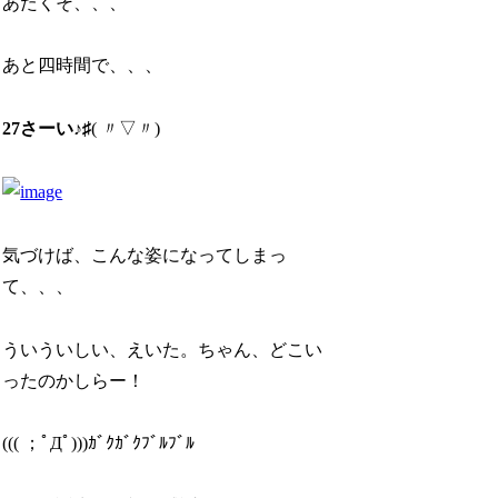
あたくそ、、、
あと四時間で、、、
27さーい♪♯
( 〃▽〃)
気づけば、こんな姿になってしまっ
て、、、
ういういしい、えいた。ちゃん、どこい
ったのかしらー！
((( ；ﾟДﾟ)))ｶﾞｸｶﾞｸﾌﾞﾙﾌﾞﾙ