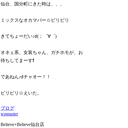
仙台、国分町にきた時は、、、
ミックスなオカマバー☆ビリビリ
きてちょーだい♪♯(；゜∀゜)
オネェ系、女装ちゃん、ガチホモが、お
待ちしてまーす❗
であねん♪♯チャオー！！
ビリビリ☆えいた。
ブログ
wpmaster
Believe×Believe仙台店