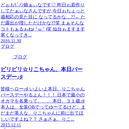
どぉもﾋﾞｧﾝ娘ぁぃなです♡ 昨日ゎ若作り
してたぁぃなさんですが 今日ゎちょっと
歳相応の見た目に なってるかな…??← た
だ露出が増しただけかな??笑 まぁそんな
コトもぁるゎね( ° ω ° )笑 仙台ゎますます
寒くなってき...
2016.11.30
ブログ
ブログ
ビリビリ☆りこちゃん、本日バー
スデー♪♯
皆様ヘロー♪♯ いよいよ本日、りこちゃん
バースデーやるよん！！！ 日本で最小の
オカマを名乗って、、、 本日、３１歳♪♯
本人は、女装OBでってゆーてるけど、ま
だまだ美人な、りこちゃんに前に出てほ
しいですよね？？ さぁさぁ、りこ...
2015.12.11