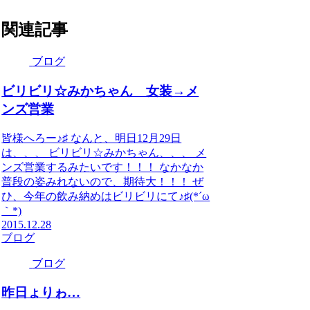
関連記事
ブログ
ビリビリ☆みかちゃん 女装→メ
ンズ営業
皆様へろー♪♯ なんと、明日12月29日
は、、、 ビリビリ☆みかちゃん、、、 メ
ンズ営業するみたいです！！！ なかなか
普段の姿みれないので、期待大！！！ ぜ
ひ、今年の飲み納めはビリビリにて♪♯(*´ω
｀*)
2015.12.28
ブログ
ブログ
昨日ょりゎ…