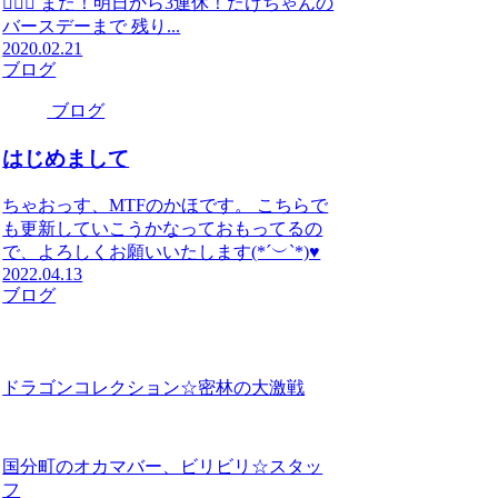
🙇‍♂️✨ また！明日から3連休！たけちゃんの
バースデーまで 残り...
2020.02.21
ブログ
ブログ
はじめまして
ちゃおっす、MTFのかほです。 こちらで
も更新していこうかなっておもってるの
で、よろしくお願いいたします(*´︶`*)♥️
2022.04.13
ブログ
ドラゴンコレクション☆密林の大激戦
国分町のオカマバー、ビリビリ☆スタッ
フ