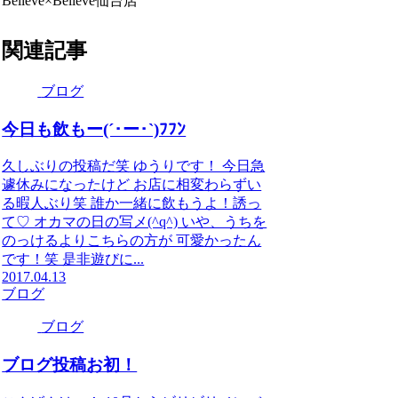
Believe×Believe仙台店
関連記事
ブログ
今日も飲もー(´･ー･`)ﾌﾌﾝ
久しぶりの投稿だ笑 ゆうりです！ 今日急
遽休みになったけど お店に相変わらずい
る暇人ぶり笑 誰か一緒に飲もうよ！誘っ
て♡ オカマの日の写メ(^q^) いや、うちを
のっけるよりこちらの方が 可愛かったん
です！笑 是非遊びに...
2017.04.13
ブログ
ブログ
ブログ投稿お初！