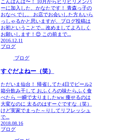
こんばんは〜！ 10月からビリビリメンバ
ーに加入した、かなたです！ 青森っ子の
おなべ でし。 お店でお会いした方もいら
っしゃるかと思いますが、ブログ投稿は
お初ということで... 改めましてよろしく
お願いします！😊 この前まで...
2016.12.11
ブログ
ブログ
すぐだよねー（笑）
ただいま仙台！ 帰省してた4日でビール2
箱分飲み干して おふくろの味たらふく食
べたら 一瞬で太りましたww 痩せるのは
大変なのに 太るのはすーぐですな（笑）
けど実家でまった～りしてリフレッシュ
で...
2018.08.16
ブログ