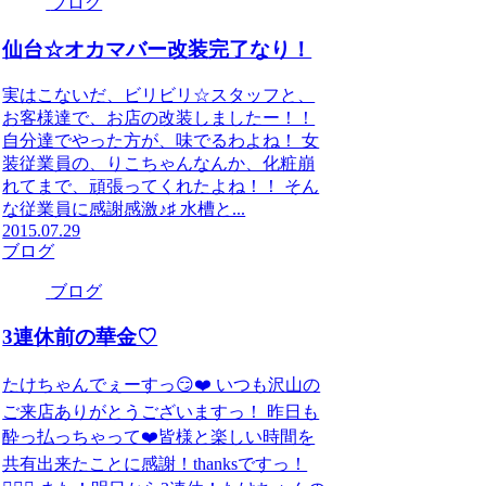
ブログ
仙台☆オカマバー改装完了なり！
実はこないだ、ビリビリ☆スタッフと、
お客様達で、お店の改装しましたー！！
自分達でやった方が、味でるわよね！ 女
装従業員の、りこちゃんなんか、化粧崩
れてまで、頑張ってくれたよね！！ そん
な従業員に感謝感激♪♯ 水槽と...
2015.07.29
ブログ
ブログ
3連休前の華金♡
たけちゃんでぇーすっ😏❤️ いつも沢山の
ご来店ありがとうございますっ！ 昨日も
酔っ払っちゃって❤️皆様と楽しい時間を
共有出来たことに感謝！thanksですっ！