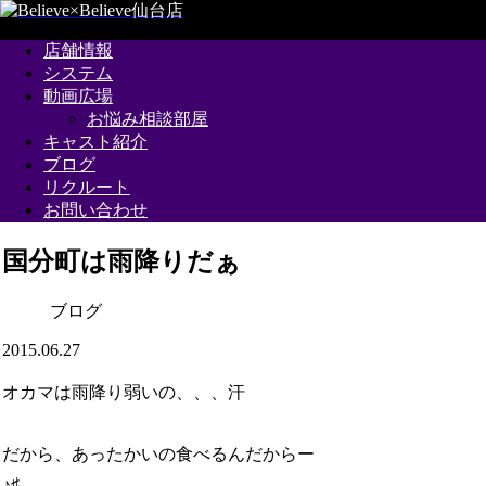
店舗情報
システム
動画広場
お悩み相談部屋
キャスト紹介
ブログ
リクルート
お問い合わせ
国分町は雨降りだぁ
ブログ
2015.06.27
オカマは雨降り弱いの、、、汗
だから、あったかいの食べるんだからー
♪♯