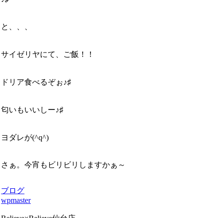
と、、、
サイゼリヤにて、ご飯！！
ドリア食べるぞぉ♪♯
匂いもいいしー♪♯
ヨダレが(^q^)
さぁ。今宵もビリビリしますかぁ～
ブログ
wpmaster