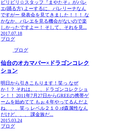
ビリビリ☆スタッフ『まやたそ』がバレ
エ(踊る方) よーするに、バレリーナなん
ですがー 発表会を見てきました！！！ な
かなか、バレエを見る機会がないので楽
しかったですよー！ そして、それを見...
2017.07.18
ブログ
ブログ
仙台のオカマバー×ドラゴンコレク
ション
明日から引きこもります！笑っ なぜ
か！？ それは、、、ドラゴンコレクショ
ン！！ 2011年7月27日からGREEの携帯ゲ
ームを始めてて もぉ４年やってるんだよ
ね、、、笑っ レベル２１０♪♯森属性なん
だけど、、、 課金族だ...
2015.03.24
ブログ