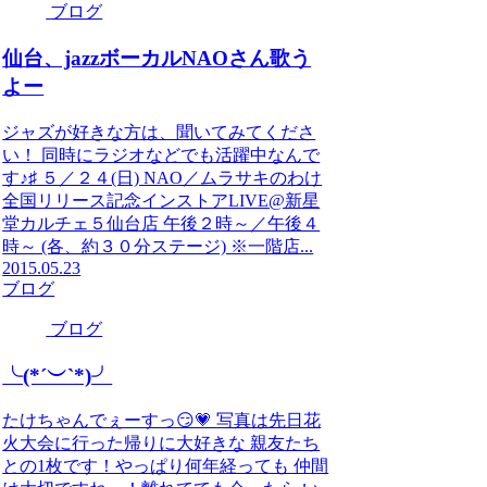
ブログ
仙台、jazzボーカルNAOさん歌う
よー
ジャズが好きな方は、聞いてみてくださ
い！ 同時にラジオなどでも活躍中なんで
す♪♯ ５／２４(日) NAO／ムラサキのわけ
全国リリース記念インストアLIVE@新星
堂カルチェ５仙台店 午後２時～／午後４
時～ (各、約３０分ステージ) ※一階店...
2015.05.23
ブログ
ブログ
╰(*´︶`*)╯
たけちゃんでぇーすっ😏💗 写真は先日花
火大会に行った帰りに大好きな 親友たち
との1枚です！やっぱり何年経っても 仲間