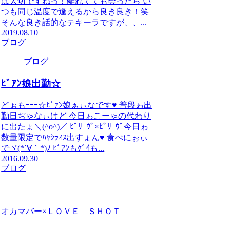
は大切ですねっ！離れてても会ったら い
つも同じ温度で逢えるから良き良き！笑
そんな良き話的なテキーラですが、、...
2019.08.10
ブログ
ブログ
ﾋﾞｱﾝ娘出勤☆
どぉもｰｰｰ☆ﾋﾞｧﾝ娘ぁぃなです♥ 普段ゎ出
勤日ぢゃなぃけど 今日ゎこーゃの代わり
に出たょ＼(^o^)／ ﾋﾞﾘｰｳﾞ×ﾋﾞﾘｰｳﾞ今日ゎ
数量限定でﾊｬｼﾗｨｽ出すょん♥ 食べにぉぃ
でヾ(*´∀｀*)ﾉ ﾋﾞｱﾝもｹﾞｲも...
2016.09.30
ブログ
オカマバー×ＬＯＶＥ ＳＨＯＴ