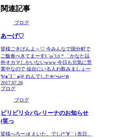
関連記事
ブログ
あーげ♡
皆様ごきげんよ～♡ 今みんなで国分町で
ご飯食べきてまーす꒰ ´͈ω`͈꒱♬*゜ かなた以
外オカマしかいないwww 今日も元気に営
業中なので 仙台にいる人わ飲みましょー
٩(๑´3｀๑)۶ れんでしたฅ^•ω•^ฅ
2017.07.26
ブログ
ブログ
ビリビリ☆バレリーナのお知らせ
(笑っ
皆様へろー♪♯ えいた。でし(*´∀｀) 先日、